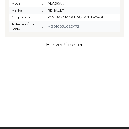
Model
:
ALASKAN
Marka
:
RENAULT
Grup Kodu
:
YAN BASAMAK BAĞLANTI AYAĞI
Tedarikçi Ürün
:
MB01083L020472
Kodu
Benzer Ürünler
TURTLE
Turtle Togg T10F
2025-2026 Uyumlu 3D
Havuzlu Bagaj Havuzu
₺
1.299,90