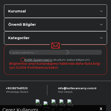
Kurumsal
Önemli Bilgiler
Kategoriler
KVKK Sözleşmesi'ni
okudum, kabul ediyorum.
Bilgilerinizi ansıl kullandığımız hakkında daha fazla bilgi
için Gizlilik Politikamıza bakın.
+902827461320
info@turtlecancarry.com.tr
WhatsApp Destek
Mail Destek
X
Facebook
X
Instagram
Youtube
Linkedin
Çerez Kullanımı