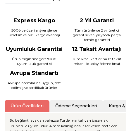
Express Kargo
2 Yıl Garanti
500₺ ve üzeri alışverişlerde
Tüm ürünlerde 2 yıl üretici
ücretsiz ve hızlı kargo avantajı
garantisi ve 5 yıl yedek parça
temin garantisi
Uyumluluk Garantisi
12 Taksit Avantajı
Ürün bilgilerine göre %100
Tüm kredi kartlarına 12 taksit
uyumluluk garantisi
imkanı ile kolay ödeme fırsatı
Avrupa Standartı
Avrupa normlarına uygun, test
edilmiş ve sertifikalı ürünler
Ürün Özellikleri
Ödeme Seçenekleri
Kargo & T
Bu bağlantı ayakları yalnızca Turtle markalı yan basamak
ürünleri ile uyumludur. 4 mm kalınlığında lazer kesim metalden