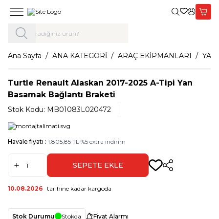
Giriş Yap,
Sepet
Ana Sayfa
ANA KATEGORİ
ARAÇ EKİPMANLARI
YAN
Turtle Renault Alaskan 2017-2025 A-Tipi Yan
Basamak Bağlantı Braketi
Stok Kodu:
MB01083L020472
Havale fiyatı :
1.805,85
TL
%
5
extra indirim
SEPETE EKLE
Paylaş
10.08.2026
tarihine kadar kargoda
Stok Durumu
Stokda
Fiyat Alarmı