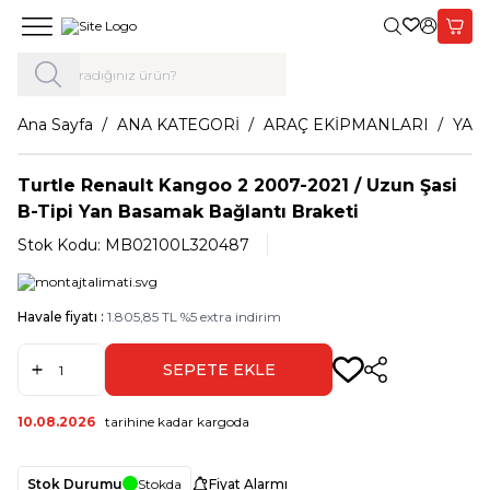
Giriş Yap,
Sepet
Ana Sayfa
ANA KATEGORİ
ARAÇ EKİPMANLARI
YAN
Turtle Renault Kangoo 2 2007-2021 / Uzun Şasi
B-Tipi Yan Basamak Bağlantı Braketi
Stok Kodu:
MB02100L320487
Havale fiyatı :
1.805,85
TL
%
5
extra indirim
SEPETE EKLE
Paylaş
10.08.2026
tarihine kadar kargoda
Stok Durumu
Stokda
Fiyat Alarmı