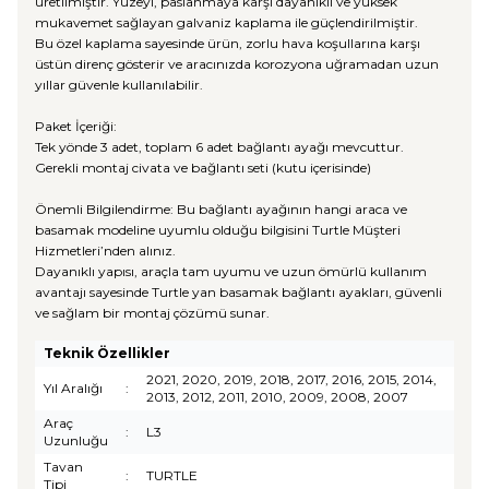
üretilmiştir. Yüzeyi, paslanmaya karşı dayanıklı ve yüksek
mukavemet sağlayan galvaniz kaplama ile güçlendirilmiştir.
Bu özel kaplama sayesinde ürün, zorlu hava koşullarına karşı
üstün direnç gösterir ve aracınızda korozyona uğramadan uzun
yıllar güvenle kullanılabilir.
Paket İçeriği:
Tek yönde 3 adet, toplam 6 adet bağlantı ayağı mevcuttur.
Gerekli montaj civata ve bağlantı seti (kutu içerisinde)
Önemli Bilgilendirme: Bu bağlantı ayağının hangi araca ve
basamak modeline uyumlu olduğu bilgisini Turtle Müşteri
Hizmetleri’nden alınız.
Dayanıklı yapısı, araçla tam uyumu ve uzun ömürlü kullanım
avantajı sayesinde Turtle yan basamak bağlantı ayakları, güvenli
ve sağlam bir montaj çözümü sunar.
Teknik Özellikler
2021, 2020, 2019, 2018, 2017, 2016, 2015, 2014,
Yıl Aralığı
:
2013, 2012, 2011, 2010, 2009, 2008, 2007
Araç
:
L3
Uzunluğu
Tavan
:
TURTLE
Tipi