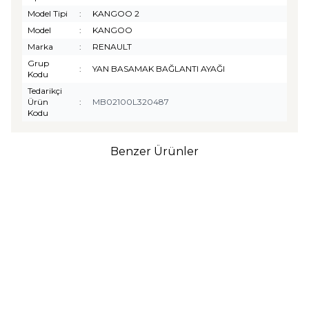
Model Tipi
:
KANGOO 2
Model
:
KANGOO
Marka
:
RENAULT
Grup
:
YAN BASAMAK BAĞLANTI AYAĞI
Kodu
Tedarikçi
Ürün
:
MB02100L320487
Kodu
Benzer Ürünler
TURTLE
Turtle Togg T10F
2025-2026 Uyumlu 3D
Havuzlu Bagaj Havuzu
₺
1.299,90