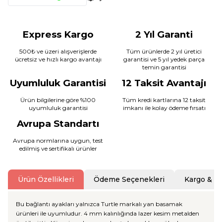
Express Kargo
2 Yıl Garanti
500₺ ve üzeri alışverişlerde
Tüm ürünlerde 2 yıl üretici
ücretsiz ve hızlı kargo avantajı
garantisi ve 5 yıl yedek parça
temin garantisi
Uyumluluk Garantisi
12 Taksit Avantajı
Ürün bilgilerine göre %100
Tüm kredi kartlarına 12 taksit
uyumluluk garantisi
imkanı ile kolay ödeme fırsatı
Avrupa Standartı
Avrupa normlarına uygun, test
edilmiş ve sertifikalı ürünler
Ürün Özellikleri
Ödeme Seçenekleri
Kargo & T
Bu bağlantı ayakları yalnızca Turtle markalı yan basamak
ürünleri ile uyumludur. 4 mm kalınlığında lazer kesim metalden