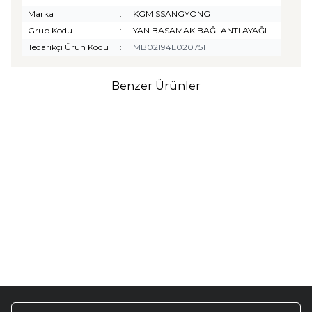
Marka
:
KGM SSANGYONG
Grup Kodu
:
YAN BASAMAK BAĞLANTI AYAĞI
Tedarikçi Ürün Kodu
:
MB02194L020751
Benzer Ürünler
TURTLE
Turtle Togg T10F
2025-2026 Uyumlu 3D
Havuzlu Bagaj Havuzu
₺
1.299,90