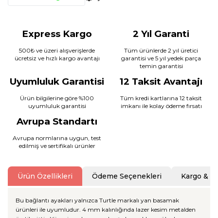
Express Kargo
2 Yıl Garanti
500₺ ve üzeri alışverişlerde
Tüm ürünlerde 2 yıl üretici
ücretsiz ve hızlı kargo avantajı
garantisi ve 5 yıl yedek parça
temin garantisi
Uyumluluk Garantisi
12 Taksit Avantajı
Ürün bilgilerine göre %100
Tüm kredi kartlarına 12 taksit
uyumluluk garantisi
imkanı ile kolay ödeme fırsatı
Avrupa Standartı
Avrupa normlarına uygun, test
edilmiş ve sertifikalı ürünler
Ürün Özellikleri
Ödeme Seçenekleri
Kargo & T
Bu bağlantı ayakları yalnızca Turtle markalı yan basamak
ürünleri ile uyumludur. 4 mm kalınlığında lazer kesim metalden