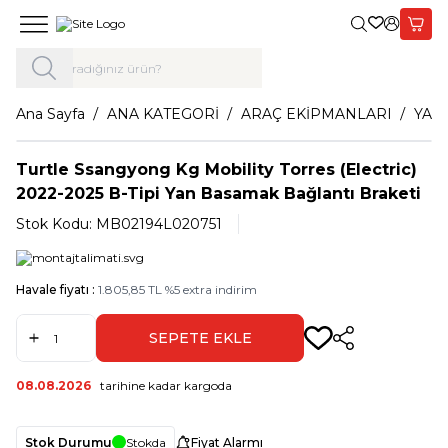
Giriş Yap,
Sepet
Ana Sayfa
ANA KATEGORİ
ARAÇ EKİPMANLARI
YAN
Turtle Ssangyong Kg Mobility Torres (Electric)
2022-2025 B-Tipi Yan Basamak Bağlantı Braketi
Stok Kodu:
MB02194L020751
Havale fiyatı :
1.805,85
TL
%
5
extra indirim
SEPETE EKLE
Paylaş
08.08.2026
tarihine kadar kargoda
Stok Durumu
Stokda
Fiyat Alarmı