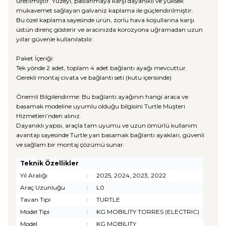
üretilmiştir. Yüzeyi, paslanmaya karşı dayanıklı ve yüksek
mukavemet sağlayan galvaniz kaplama ile güçlendirilmiştir.
Bu özel kaplama sayesinde ürün, zorlu hava koşullarına karşı
üstün direnç gösterir ve aracınızda korozyona uğramadan uzun
yıllar güvenle kullanılabilir.
Paket İçeriği:
Tek yönde 2 adet, toplam 4 adet bağlantı ayağı mevcuttur.
Gerekli montaj civata ve bağlantı seti (kutu içerisinde)
Önemli Bilgilendirme: Bu bağlantı ayağının hangi araca ve
basamak modeline uyumlu olduğu bilgisini Turtle Müşteri
Hizmetleri’nden alınız.
Dayanıklı yapısı, araçla tam uyumu ve uzun ömürlü kullanım
avantajı sayesinde Turtle yan basamak bağlantı ayakları, güvenli
ve sağlam bir montaj çözümü sunar.
Teknik Özellikler
Yıl Aralığı
:
2025, 2024, 2023, 2022
Araç Uzunluğu
:
L0
Tavan Tipi
:
TURTLE
Model Tipi
:
KG MOBILITY TORRES (ELECTRIC)
Model
:
KG MOBILITY