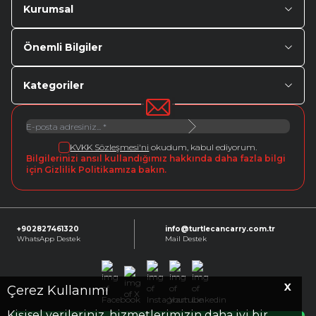
Kurumsal
Önemli Bilgiler
Kategoriler
KVKK Sözleşmesi'ni
okudum, kabul ediyorum.
Bilgilerinizi ansıl kullandığımız hakkında daha fazla bilgi
için Gizlilik Politikamıza bakın.
+902827461320
info@turtlecancarry.com.tr
WhatsApp Destek
Mail Destek
X
Facebook
X
Instagram
Youtube
Linkedin
Çerez Kullanımı
Kişisel verileriniz, hizmetlerimizin daha iyi bir