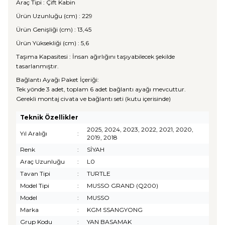
Araç Tipi : Çift Kabin
Ürün Uzunluğu (cm) : 229
Ürün Genişliği (cm) : 13,45
Ürün Yüksekliği (cm) : 5,6
Taşıma Kapasitesi : İnsan ağırlığını taşıyabilecek şekilde
tasarlanmıştır.
Bağlantı Ayağı Paket İçeriği:
Tek yönde 3 adet, toplam 6 adet bağlantı ayağı mevcuttur.
Gerekli montaj civata ve bağlantı seti (kutu içerisinde)
Teknik Özellikler
2025, 2024, 2023, 2022, 2021, 2020,
Yıl Aralığı
:
2019, 2018
Renk
:
SİYAH
Araç Uzunluğu
:
L0
Tavan Tipi
:
TURTLE
Model Tipi
:
MUSSO GRAND (Q200)
Model
:
MUSSO
Marka
:
KGM SSANGYONG
Grup Kodu
:
YAN BASAMAK