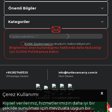
Önemli Bilgiler
Kategoriler
KVKK Sözleşmesi'ni
okudum, kabul ediyorum.
Bilgilerinizi ansıl kullandığımız hakkında daha fazla bilgi
için Gizlilik Politikamıza bakın.
+902827461320
info@turtlecancarry.com.tr
WhatsApp Destek
Mail Destek
X
Facebook
X
Instagram
Youtube
Linkedin
Çerez Kullanımı
Kişisel verileriniz, hizmetlerimizin daha iyi bir
1
WhatsApp Destek
şekilde sunulması için mevzuata uygun bir