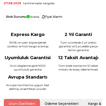
07.08.2026
tarihine kadar kargoda
Stok Durumu
Stokda
Fiyat Alarmı
Express Kargo
2 Yıl Garanti
500₺ ve üzeri alışverişlerde
Tüm ürünlerde 2 yıl üretici
ücretsiz ve hızlı kargo avantajı
garantisi ve 5 yıl yedek parça
temin garantisi
Uyumluluk Garantisi
12 Taksit Avantajı
Ürün bilgilerine göre %100
Tüm kredi kartlarına 12 taksit
uyumluluk garantisi
imkanı ile kolay ödeme fırsatı
Avrupa Standartı
Avrupa normlarına uygun, test
edilmiş ve sertifikalı ürünler
Ürün Özellikleri
Ödeme Seçenekleri
Kargo & T