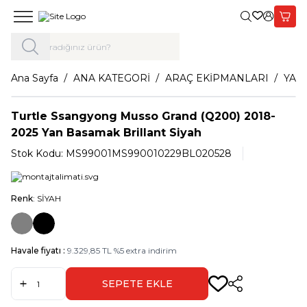
Giriş Yap,
Sepet
Ana Sayfa
ANA KATEGORİ
ARAÇ EKİPMANLARI
YAN
Turtle Ssangyong Musso Grand (Q200) 2018-
2025 Yan Basamak Brillant Siyah
Stok Kodu:
MS99001MS990010229BL020528
Renk
: SİYAH
Havale fiyatı :
9.329,85
TL
%
5
extra indirim
SEPETE EKLE
Paylaş