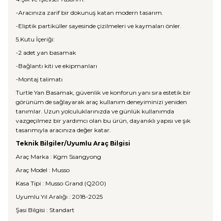
-Aracınıza zarif bir dokunuş katan modern tasarım.
-Eliptik partiküller sayesinde çizilmeleri ve kaymaları önler.
5.Kutu İçeriği:
-2 adet yan basamak
-Bağlantı kiti ve ekipmanları
-Montaj talimatı
Turtle Yan Basamak, güvenlik ve konforun yanı sıra estetik bir
görünüm de sağlayarak araç kullanım deneyiminizi yeniden
tanımlar. Uzun yolculuklarınızda ve günlük kullanımda
vazgeçilmez bir yardımcı olan bu ürün, dayanıklı yapısı ve şık
tasarımıyla aracınıza değer katar.
Teknik Bilgiler/Uyumlu Araç Bilgisi
Araç Marka : Kgm Ssangyong
Araç Model : Musso
Kasa Tipi : Musso Grand (Q200)
Uyumlu Yıl Aralığı : 2018-2025
Şasi Bilgisi : Standart