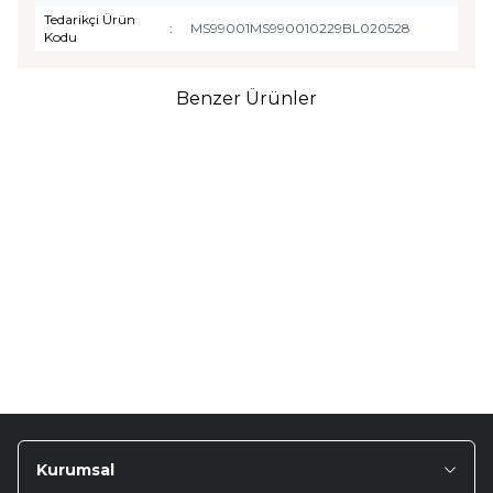
Tedarikçi Ürün
:
MS99001MS990010229BL020528
Kodu
Benzer Ürünler
TURTLE
Turtle Togg T10F
2025-2026 Uyumlu 3D
Havuzlu Bagaj Havuzu
₺
1.299,90
Kurumsal