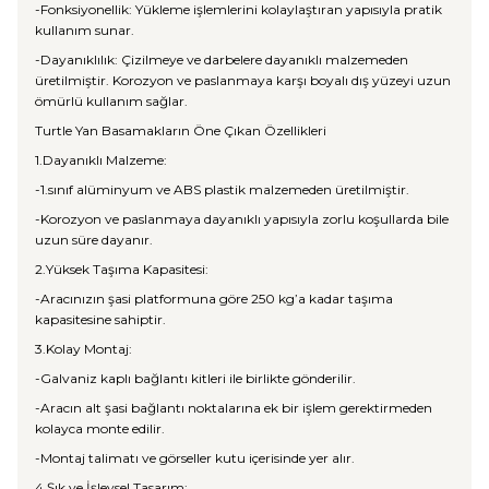
-Fonksiyonellik: Yükleme işlemlerini kolaylaştıran yapısıyla pratik
kullanım sunar.
-Dayanıklılık: Çizilmeye ve darbelere dayanıklı malzemeden
üretilmiştir. Korozyon ve paslanmaya karşı boyalı dış yüzeyi uzun
ömürlü kullanım sağlar.
Turtle Yan Basamakların Öne Çıkan Özellikleri
1.Dayanıklı Malzeme:
-1.sınıf alüminyum ve ABS plastik malzemeden üretilmiştir.
-Korozyon ve paslanmaya dayanıklı yapısıyla zorlu koşullarda bile
uzun süre dayanır.
2.Yüksek Taşıma Kapasitesi:
-Aracınızın şasi platformuna göre 250 kg’a kadar taşıma
kapasitesine sahiptir.
3.Kolay Montaj:
-Galvaniz kaplı bağlantı kitleri ile birlikte gönderilir.
-Aracın alt şasi bağlantı noktalarına ek bir işlem gerektirmeden
kolayca monte edilir.
-Montaj talimatı ve görseller kutu içerisinde yer alır.
4.Şık ve İşlevsel Tasarım: