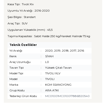
Kasa Tipi : Tivoli Xlv
Uyumlu Yıl Aralığı : 2016-2020
Şasi Bilgisi : Standart
Araç Tipi : SUV
Uygulanan Yükseklik (mm) : 45,5
Taşıma Kapasitesi : Sabit Halde 250 kg/Hareket Halinde 75 kg
Teknik Özellikler
Yıl Aralığı
:
2020, 2019, 2018, 2017, 2016
Renk
:
SİYAH
Araç Uzunluğu
:
L0
Tavan Tipi
:
Yüksek Çıtalı Tavan
Model Tipi
:
TIVOLI XLV
Model
:
TIVOLI
Marka
:
KGM SSANGYONG
Grup Kodu
:
ARA ATKI
Tedarikçi Ürün Kodu
:
MC01001MC010017886B20540