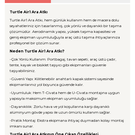
Turtle Air1 Ara Atkı
Turtle Air1 Ara Atkı, hem günlük kullanım hem de macera dolu
seyahatleriniz için tasarlanmış, çok yönlü ve dayanıklı bir taşıma
çözümüdür. Aerodinamik yapısı, yüksek taşıma kapasitesi ve
geniş ekipman uyumluluğuyla araç üstü taşıma ihtiyaçlarınıza
profesyonel bir çözüm sunar.
Neden Turtle Air1 Ara Atkı?
-Çok Yönlü Kullanım: Portbagaj, tavan sepeti, araç üstü çadır,
tente, kayak ve bisiklet taşıyıcı gibi ekipmanları güvenle
taşıyabilirsiniz.
-Güvenli Yapı: Kilitlenebilir anahtarlı kapak sistemi sayesinde
ekipmanlarınız yol boyunca güvende kalır.
-Uyumluluk: Hem T-Civata hem de U-Civata montajına uygun
yapısıyla maksimum ekipman uyumluluğu sağlar.
-Dayanıklılık: Zorlu hava ve yol koşullarına karşı dayanıklı
alüminyum gövde yapısı ile uzun ömürlü kullanım sağlar.
-Pratik Montaj: Ekstra ekipmana ihtiyaç duymadan kolay montaj
imkanı sunar.
Turtle Air1 Ara Atkının Öne Çıkan Özellikleri