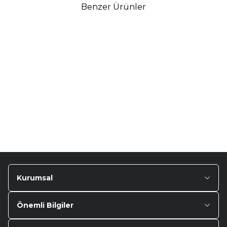
Benzer Ürünler
TURTLE
Turtle Togg T10F
2025-2026 Uyumlu 3D
Havuzlu Bagaj Havuzu
₺
1.299,90
Kurumsal
Önemli Bilgiler