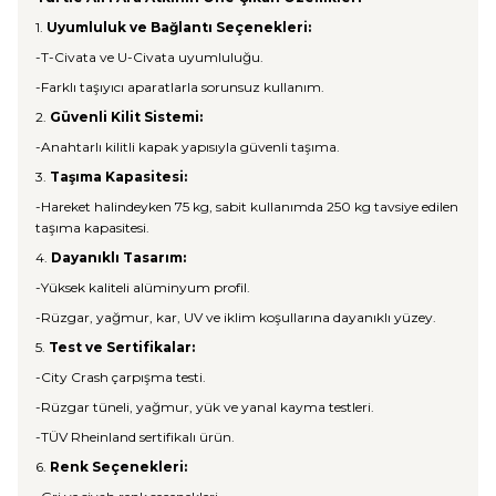
1.
Uyumluluk ve Bağlantı Seçenekleri:
-T-Civata ve U-Civata uyumluluğu.
-Farklı taşıyıcı aparatlarla sorunsuz kullanım.
2.
Güvenli Kilit Sistemi:
-Anahtarlı kilitli kapak yapısıyla güvenli taşıma.
3.
Taşıma Kapasitesi:
-Hareket halindeyken 75 kg, sabit kullanımda 250 kg tavsiye edilen
taşıma kapasitesi.
4.
Dayanıklı Tasarım:
-Yüksek kaliteli alüminyum profil.
-Rüzgar, yağmur, kar, UV ve iklim koşullarına dayanıklı yüzey.
5.
Test ve Sertifikalar:
-City Crash çarpışma testi.
-Rüzgar tüneli, yağmur, yük ve yanal kayma testleri.
-TÜV Rheinland sertifikalı ürün.
6.
Renk Seçenekleri: