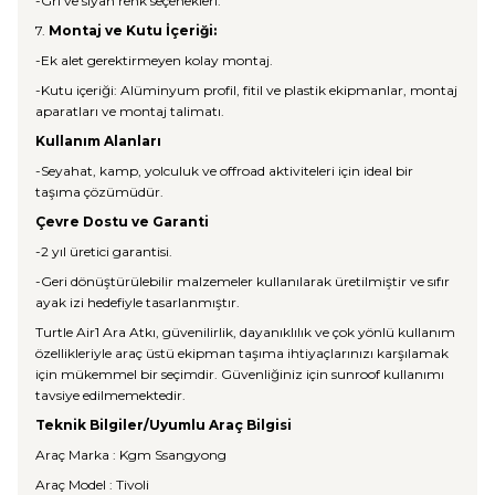
-Gri ve siyah renk seçenekleri.
7.
Montaj ve Kutu İçeriği:
-Ek alet gerektirmeyen kolay montaj.
-Kutu içeriği: Alüminyum profil, fitil ve plastik ekipmanlar, montaj
aparatları ve montaj talimatı.
Kullanım Alanları
-Seyahat, kamp, yolculuk ve offroad aktiviteleri için ideal bir
taşıma çözümüdür.
Çevre Dostu ve Garanti
-2 yıl üretici garantisi.
-Geri dönüştürülebilir malzemeler kullanılarak üretilmiştir ve sıfır
ayak izi hedefiyle tasarlanmıştır.
Turtle Air1 Ara Atkı, güvenilirlik, dayanıklılık ve çok yönlü kullanım
özellikleriyle araç üstü ekipman taşıma ihtiyaçlarınızı karşılamak
için mükemmel bir seçimdir. Güvenliğiniz için sunroof kullanımı
tavsiye edilmemektedir.
Teknik Bilgiler/Uyumlu Araç Bilgisi
Araç Marka : Kgm Ssangyong
Araç Model : Tivoli