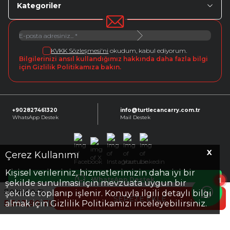
Kategoriler
KVKK Sözleşmesi'ni
okudum, kabul ediyorum.
Bilgilerinizi ansıl kullandığımız hakkında daha fazla bilgi
için Gizlilik Politikamıza bakın.
+902827461320
info@turtlecancarry.com.tr
WhatsApp Destek
Mail Destek
X
Facebook
X
Instagram
Youtube
Linkedin
Çerez Kullanımı
Kişisel verileriniz, hizmetlerimizin daha iyi bir
1
WhatsApp Destek
şekilde sunulması için mevzuata uygun bir
7.920,00
TL
şekilde toplanıp işlenir. Konuyla ilgili detaylı bilgi
SEPETE EKLE
5.543,90
TL
almak için Gizlilik Politikamızı inceleyebilirsiniz.