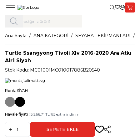
Giriş Yap,
Sepet
Ana Sayfa
ANA KATEGORİ
SEYAHAT EKİPMANLARI
Turtle Ssangyong Tivoli Xlv 2016-2020 Ara Atkı
Air1 Siyah
Stok Kodu:
MC01001MC010017886B20540
Renk
: SİYAH
Havale fiyatı :
5.266,71
TL
%
5
extra indirim
SEPETE EKLE
Paylaş