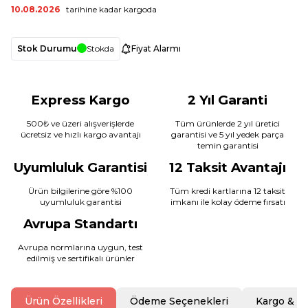
10.08.2026
tarihine kadar kargoda
Stok Durumu
Stokda
Fiyat Alarmı
Express Kargo
2 Yıl Garanti
500₺ ve üzeri alışverişlerde
Tüm ürünlerde 2 yıl üretici
ücretsiz ve hızlı kargo avantajı
garantisi ve 5 yıl yedek parça
temin garantisi
Uyumluluk Garantisi
12 Taksit Avantajı
Ürün bilgilerine göre %100
Tüm kredi kartlarına 12 taksit
uyumluluk garantisi
imkanı ile kolay ödeme fırsatı
Avrupa Standartı
Avrupa normlarına uygun, test
edilmiş ve sertifikalı ürünler
Ürün Özellikleri
Ödeme Seçenekleri
Kargo & T