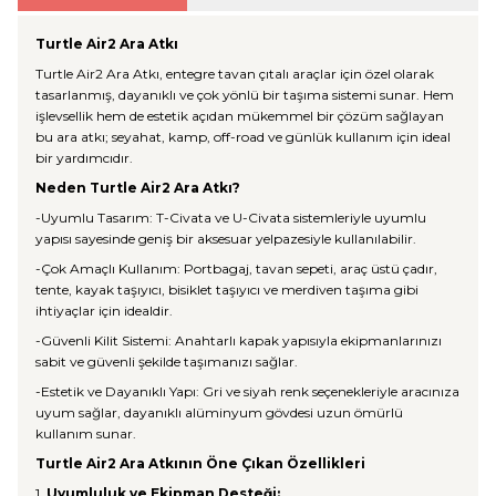
Turtle Air2 Ara Atkı
Turtle Air2 Ara Atkı, entegre tavan çıtalı araçlar için özel olarak
tasarlanmış, dayanıklı ve çok yönlü bir taşıma sistemi sunar. Hem
işlevsellik hem de estetik açıdan mükemmel bir çözüm sağlayan
bu ara atkı; seyahat, kamp, off-road ve günlük kullanım için ideal
bir yardımcıdır.
Neden Turtle Air2 Ara Atkı?
-Uyumlu Tasarım: T-Civata ve U-Civata sistemleriyle uyumlu
yapısı sayesinde geniş bir aksesuar yelpazesiyle kullanılabilir.
-Çok Amaçlı Kullanım: Portbagaj, tavan sepeti, araç üstü çadır,
tente, kayak taşıyıcı, bisiklet taşıyıcı ve merdiven taşıma gibi
ihtiyaçlar için idealdir.
-Güvenli Kilit Sistemi: Anahtarlı kapak yapısıyla ekipmanlarınızı
sabit ve güvenli şekilde taşımanızı sağlar.
-Estetik ve Dayanıklı Yapı: Gri ve siyah renk seçenekleriyle aracınıza
uyum sağlar, dayanıklı alüminyum gövdesi uzun ömürlü
kullanım sunar.
Turtle Air2 Ara Atkının Öne Çıkan Özellikleri
1.
Uyumluluk ve Ekipman Desteği: