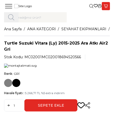
Giriş Yap,
Sepet
Ana Sayfa
ANA KATEGORİ
SEYAHAT EKİPMANLARI
Turtle Suzuki Vitara (Ly) 2015-2025 Ara Atkı Air2
Gri
Stok Kodu:
MC02001MC020018694S20566
Renk
: GRİ
Havale fiyatı :
5.266,71
TL
%
5
extra indirim
SEPETE EKLE
Paylaş