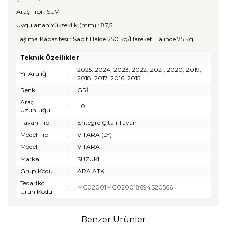
Araç Tipi : SUV
Uygulanan Yükseklik (mm) : 87,5
Taşıma Kapasitesi : Sabit Halde 250 kg/Hareket Halinde 75 kg
Teknik Özellikler
2025, 2024, 2023, 2022, 2021, 2020, 2019,
Yıl Aralığı
:
2018, 2017, 2016, 2015
Renk
:
GRİ
Araç
:
L0
Uzunluğu
Tavan Tipi
:
Entegre Çıtalı Tavan
Model Tipi
:
VITARA (LY)
Model
:
VITARA
Marka
:
SUZUKI
Grup Kodu
:
ARA ATKI
Tedarikçi
:
MC02001MC020018694S20566
Ürün Kodu
Benzer Ürünler