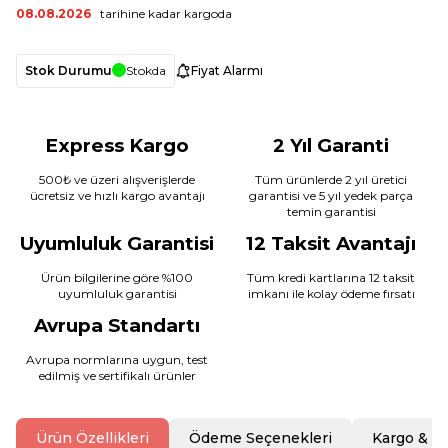
08.08.2026
tarihine kadar kargoda
Stok Durumu
Stokda
Fiyat Alarmı
Express Kargo
2 Yıl Garanti
500₺ ve üzeri alışverişlerde
Tüm ürünlerde 2 yıl üretici
ücretsiz ve hızlı kargo avantajı
garantisi ve 5 yıl yedek parça
temin garantisi
Uyumluluk Garantisi
12 Taksit Avantajı
Ürün bilgilerine göre %100
Tüm kredi kartlarına 12 taksit
uyumluluk garantisi
imkanı ile kolay ödeme fırsatı
Avrupa Standartı
Avrupa normlarına uygun, test
edilmiş ve sertifikalı ürünler
Ürün Özellikleri
Ödeme Seçenekleri
Kargo & T