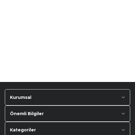
TURTLE
Turtle Togg T10F
2025-2026 Uyumlu 3D
Havuzlu Bagaj Havuzu
₺
1.299,90
Kurumsal
Önemli Bilgiler
Kategoriler