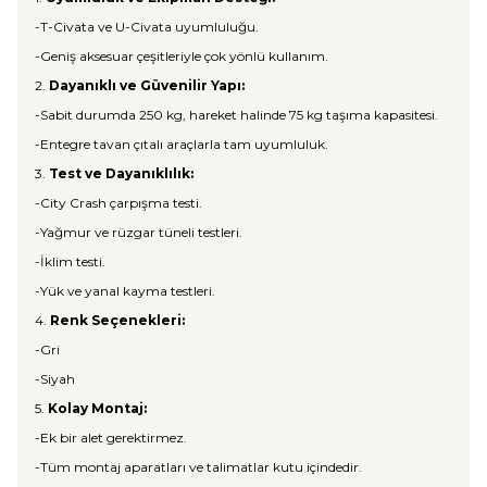
-T-Civata ve U-Civata uyumluluğu.
-Geniş aksesuar çeşitleriyle çok yönlü kullanım.
2.
Dayanıklı ve Güvenilir Yapı:
-Sabit durumda 250 kg, hareket halinde 75 kg taşıma kapasitesi.
-Entegre tavan çıtalı araçlarla tam uyumluluk.
3.
Test ve Dayanıklılık:
-City Crash çarpışma testi.
-Yağmur ve rüzgar tüneli testleri.
-İklim testi.
-Yük ve yanal kayma testleri.
4.
Renk Seçenekleri:
-Gri
-Siyah
5.
Kolay Montaj:
-Ek bir alet gerektirmez.
-Tüm montaj aparatları ve talimatlar kutu içindedir.