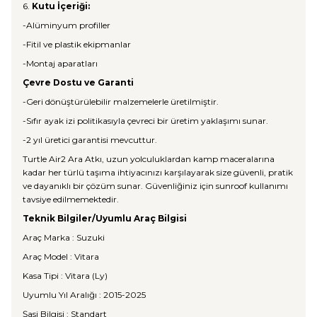
6.
Kutu İçeriği:
-Alüminyum profiller
-Fitil ve plastik ekipmanlar
-Montaj aparatları
Çevre Dostu ve Garanti
-Geri dönüştürülebilir malzemelerle üretilmiştir.
-Sıfır ayak izi politikasıyla çevreci bir üretim yaklaşımı sunar.
-2 yıl üretici garantisi mevcuttur.
Turtle Air2 Ara Atkı, uzun yolculuklardan kamp maceralarına
kadar her türlü taşıma ihtiyacınızı karşılayarak size güvenli, pratik
ve dayanıklı bir çözüm sunar. Güvenliğiniz için sunroof kullanımı
tavsiye edilmemektedir.
Teknik Bilgiler/Uyumlu Araç Bilgisi
Araç Marka : Suzuki
Araç Model : Vitara
Kasa Tipi : Vitara (Ly)
Uyumlu Yıl Aralığı : 2015-2025
Şasi Bilgisi : Standart