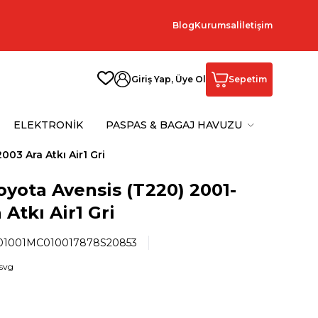
Blog
Kurumsal
İletişim
Giriş Yap, Üye Ol
Sepetim
ELEKTRONİK
PASPAS & BAGAJ HAVUZU
003 Ara Atkı Air1 Gri
oyota Avensis (T220) 2001-
 Atkı Air1 Gri
1001MC010017878S20853