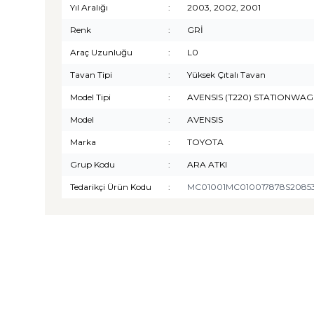
Yıl Aralığı
:
2003, 2002, 2001
Renk
:
GRİ
Araç Uzunluğu
:
L0
Tavan Tipi
:
Yüksek Çıtalı Tavan
Model Tipi
:
AVENSIS (T220) STATIONWA
Model
:
AVENSIS
Marka
:
TOYOTA
Grup Kodu
:
ARA ATKI
Tedarikçi Ürün Kodu
:
MC01001MC010017878S2085
TURTLE
Turtle Togg T10F 2025-2026