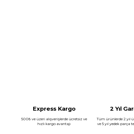
Express Kargo
2 Yıl Ga
500₺ ve üzeri alışverişlerde ücretsiz ve
Tüm ürünlerde 2 yıl ür
hızlı kargo avantajı
ve 5 yıl yedek parça 