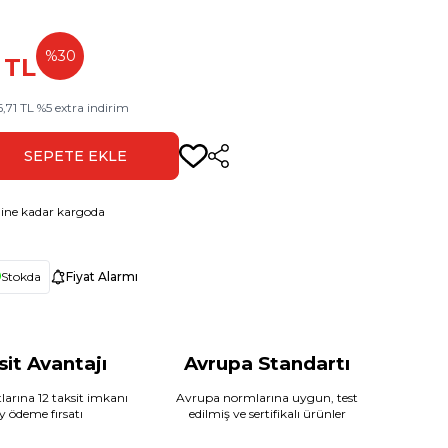
%
30
TL
6,71
TL
%
5
extra indirim
SEPETE EKLE
Paylaş
ine kadar kargoda
Stokda
Fiyat Alarmı
sit Avantajı
Avrupa Standartı
larına 12 taksit imkanı
Avrupa normlarına uygun, test
ay ödeme fırsatı
edilmiş ve sertifikalı ürünler