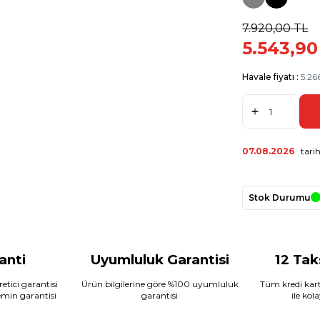
7.920,00
TL
5.543,90
Havale fiyatı :
5.26
07.08.2026
tarih
Stok Durumu
ranti
Uyumluluk Garantisi
12 Tak
etici garantisi
Ürün bilgilerine göre %100 uyumluluk
Tüm kredi kart
temin garantisi
garantisi
ile kol