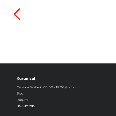
Uyumlu 3D Havuzlu Bagaj
Havuzu
₺
1.299,90
Kurumsal
Çalışma Saatleri : 08:00 - 18:00 (Hafta içi)
Blog
İletişim
Hakkımızda