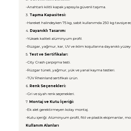
-Anahtarlı kilitli kapak yapısıyla güvenli taşıma.
3.
Taşıma Kapasitesi:
-Hareket halindeyken 75 kg, sabit kullanımda 250 kg tavsiye ed
4.
Dayanıklı Tasarım:
-Yüksek kaliteli alüminyum profil.
-Rüzgar, yağmur, kar, UV ve iklim koşullarına dayanıklı yüzey
5.
Test ve Sertifikalar:
-City Crash çarpışma testi.
-Rüzgar tüneli, yağmur, yük ve yanal kayma testleri.
-TÜV Rheinland sertifikalı ürün.
6.
Renk Seçenekleri:
-Gri ve siyah renk seçenekleri.
7.
Montaj ve Kutu İçeriği:
-Ek alet gerektirmeyen kolay montaj.
-Kutu içeriği: Alüminyum profil, fitil ve plastik ekipmanlar, mo
Kullanım Alanları