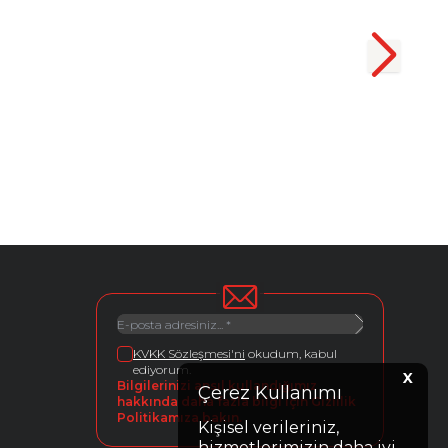
KVKK Sözleşmesi'ni
okudum, kabul
ediyorum.
X
Bilgilerinizi ansıl kullandığımız
Çerez Kullanımı
hakkında daha fazla bilgi için Gizlilik
Politikamıza bakın.
Kişisel verileriniz,
hizmetlerimizin daha iyi