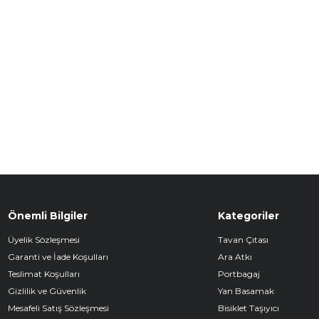
Önemli Bilgiler
Kategoriler
Üyelik Sözleşmesi
Tavan Çıtası
Garanti ve İade Koşulları
Ara Atkı
Teslimat Koşulları
Portbagaj
Gizlilik ve Güvenlik
Yan Basamak
Mesafeli Satış Sözleşmesi
Bisiklet Taşıyıcı