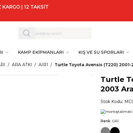
 KARGO | 12 TAKSİT
RI
KAMP EKİPMANLARI
KIŞ VE SU SPORLARI
RI
ARA ATKI
AIR1
Turtle Toyota Avensis (T220) 2001-2
Turtle T
2003 Ara
Stok Kodu:
MC0
Renk
: GRİ