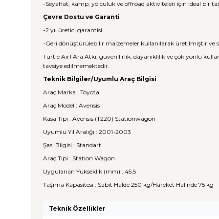
-Seyahat, kamp, yolculuk ve offroad aktiviteleri için ideal bir
Çevre Dostu ve Garanti
-2 yıl üretici garantisi.
-Geri dönüştürülebilir malzemeler kullanılarak üretilmiştir ve sı
Turtle Air1 Ara Atkı, güvenilirlik, dayanıklılık ve çok yönlü ku
tavsiye edilmemektedir.
Teknik Bilgiler/Uyumlu Araç Bilgisi
Araç Marka : Toyota
Araç Model : Avensis
Kasa Tipi : Avensis (T220) Stationwagon
Uyumlu Yıl Aralığı : 2001-2003
Şasi Bilgisi : Standart
Araç Tipi : Station Wagon
Uygulanan Yükseklik (mm) : 45,5
Taşıma Kapasitesi : Sabit Halde 250 kg/Hareket Halinde 75 kg
Teknik Özellikler