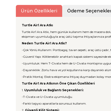
Ürün Özellikleri
Ödeme Seçenekler
Turtle Air1 Ara Atkı
Turtle Air1 Ara Atkı, hem günlük kullanım hem de macera dolu 
ekipman uyumluluğuyla araç üstü taşıma ihtiyaçlarınıza prof
Neden Turtle Air1 Ara Atkı?
-Çok Yönlü Kullanım: Portbagaj, tavan sepeti, araç üstü çadır, te
-Güvenli Yapı: Kilitlenebilir anahtarlı kapak sistemi sayesinde
-Uyumluluk: Hem T-Civata hem de U-Civata montajına uygu
-Dayanıklılık: Zorlu hava ve yol koşullarına karşı dayanıklı a
-Pratik Montaj: Ekstra ekipmana ihtiyaç duymadan kolay mon
Turtle Air1 Ara Atkının Öne Çıkan Özellikleri
1.
Uyumluluk ve Bağlantı Seçenekleri:
-T-Civata ve U-Civata uyumluluğu.
-Farklı taşıyıcı aparatlarla sorunsuz kullanım.
2.
Güvenli Kilit Sistemi: