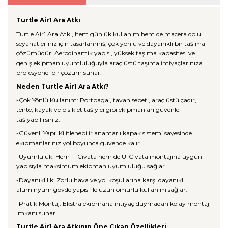
Turtle Air1 Ara Atkı
Turtle Air1 Ara Atkı, hem günlük kullanım hem de macera dolu
seyahatleriniz için tasarlanmış, çok yönlü ve dayanıklı bir taşıma
çözümüdür. Aerodinamik yapısı, yüksek taşıma kapasitesi ve
geniş ekipman uyumluluğuyla araç üstü taşıma ihtiyaçlarınıza
profesyonel bir çözüm sunar.
Neden Turtle Air1 Ara Atkı?
-Çok Yönlü Kullanım: Portbagaj, tavan sepeti, araç üstü çadır,
tente, kayak ve bisiklet taşıyıcı gibi ekipmanları güvenle
taşıyabilirsiniz.
-Güvenli Yapı: Kilitlenebilir anahtarlı kapak sistemi sayesinde
ekipmanlarınız yol boyunca güvende kalır.
-Uyumluluk: Hem T-Civata hem de U-Civata montajına uygun
yapısıyla maksimum ekipman uyumluluğu sağlar.
-Dayanıklılık: Zorlu hava ve yol koşullarına karşı dayanıklı
alüminyum gövde yapısı ile uzun ömürlü kullanım sağlar.
-Pratik Montaj: Ekstra ekipmana ihtiyaç duymadan kolay montaj
imkanı sunar.
Turtle Air1 Ara Atkının Öne Çıkan Özellikleri