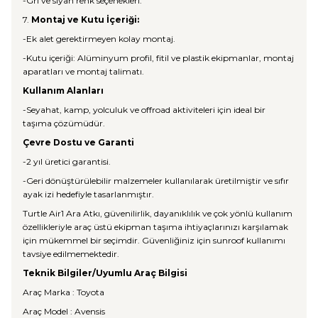
-Gri ve siyah renk seçenekleri.
7.
Montaj ve Kutu İçeriği:
-Ek alet gerektirmeyen kolay montaj.
-Kutu içeriği: Alüminyum profil, fitil ve plastik ekipmanlar, montaj
aparatları ve montaj talimatı.
Kullanım Alanları
-Seyahat, kamp, yolculuk ve offroad aktiviteleri için ideal bir
taşıma çözümüdür.
Çevre Dostu ve Garanti
-2 yıl üretici garantisi.
-Geri dönüştürülebilir malzemeler kullanılarak üretilmiştir ve sıfır
ayak izi hedefiyle tasarlanmıştır.
Turtle Air1 Ara Atkı, güvenilirlik, dayanıklılık ve çok yönlü kullanım
özellikleriyle araç üstü ekipman taşıma ihtiyaçlarınızı karşılamak
için mükemmel bir seçimdir. Güvenliğiniz için sunroof kullanımı
tavsiye edilmemektedir.
Teknik Bilgiler/Uyumlu Araç Bilgisi
Araç Marka : Toyota
Araç Model : Avensis