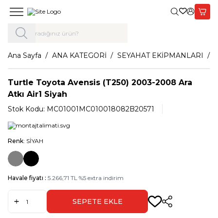
Giriş Yap,
Sepet
Ana Sayfa
ANA KATEGORİ
SEYAHAT EKİPMANLARI
Turtle Toyota Avensis (T250) 2003-2008 Ara
Atkı Air1 Siyah
Stok Kodu:
MC01001MC010018082B20571
Renk
: SİYAH
Havale fiyatı :
5.266,71
TL
%
5
extra indirim
SEPETE EKLE
Paylaş