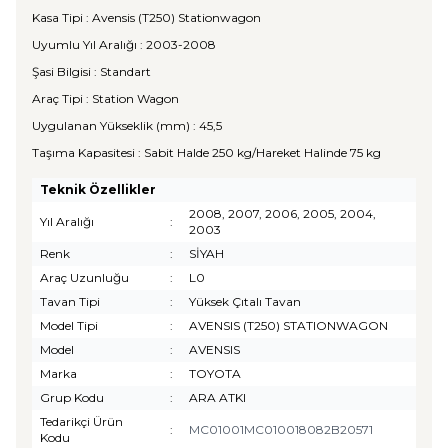
Kasa Tipi : Avensis (T250) Stationwagon
Uyumlu Yıl Aralığı : 2003-2008
Şasi Bilgisi : Standart
Araç Tipi : Station Wagon
Uygulanan Yükseklik (mm) : 45,5
Taşıma Kapasitesi : Sabit Halde 250 kg/Hareket Halinde 75 kg
Teknik Özellikler
2008, 2007, 2006, 2005, 2004,
Yıl Aralığı
:
2003
Renk
:
SİYAH
Araç Uzunluğu
:
L0
Tavan Tipi
:
Yüksek Çıtalı Tavan
Model Tipi
:
AVENSIS (T250) STATIONWAGON
Model
:
AVENSIS
Marka
:
TOYOTA
Grup Kodu
:
ARA ATKI
Tedarikçi Ürün
:
MC01001MC010018082B20571
Kodu