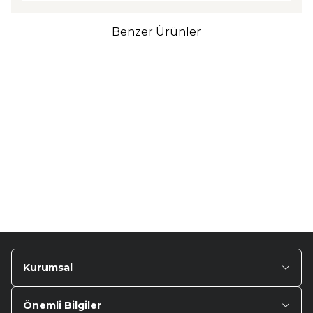
Benzer Ürünler
TURTLE
Turtle Togg T10F
2025-2026 Uyumlu 3D
Havuzlu Bagaj Havuzu
₺
1.299,90
Kurumsal
Önemli Bilgiler