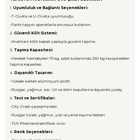
1.
Uyumluluk ve Bağlantı Seçenekleri:
-T-Civata ve U-Civata uyumluluğu.
-Farklı taşıyıcı aparatlarla sorunsuz kullanım.
2.
Güvenli Kilit Sistemi:
-Anahtarlı kilitli kapak yapısıyla güvenli taşıma.
3.
Taşıma Kapasitesi:
-Hareket halindeyken 75 kg, sabit kullanımda 250 kg tavsiye edilen
taşıma kapasitesi.
4.
Dayanıklı Tasarım:
-Yüksek kaliteli alüminyum profil.
-Rüzgar, yağmur, kar, UV ve iklim koşullarına dayanıklı yüzey.
5.
Test ve Sertifikalar:
-City Crash çarpışma testi.
-Rüzgar tüneli, yağmur, yük ve yanal kayma testleri.
-TÜV Rheinland sertifikalı ürün.
6.
Renk Seçenekleri: