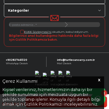
Kategoriler
KVKK Sözleşmesi'ni
okudum, kabul ediyorum.
Bilgilerinizi ansıl kullandığımız hakkında daha fazla bilgi
için Gizlilik Politikamıza bakın.
+902827461320
info@turtlecancarry.com.tr
WhatsApp Destek
Mail Destek
X
Facebook
X
Instagram
Youtube
Linkedin
Çerez Kullanımı
Kişisel verileriniz, hizmetlerimizin daha iyi bir
1
WhatsApp Destek
şekilde sunulması için mevzuata uygun bir
7.920,00
TL
şekilde toplanıp işlenir. Konuyla ilgili detaylı bilgi
SEPETE EKLE
5.543,90
TL
almak için Gizlilik Politikamızı inceleyebilirsiniz.