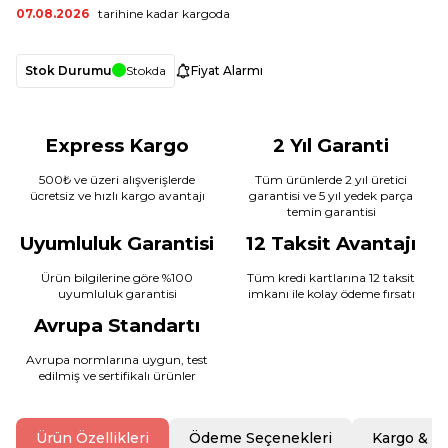
07.08.2026
tarihine kadar kargoda
Stok Durumu
Stokda
Fiyat Alarmı
Express Kargo
2 Yıl Garanti
500₺ ve üzeri alışverişlerde
Tüm ürünlerde 2 yıl üretici
ücretsiz ve hızlı kargo avantajı
garantisi ve 5 yıl yedek parça
temin garantisi
Uyumluluk Garantisi
12 Taksit Avantajı
Ürün bilgilerine göre %100
Tüm kredi kartlarına 12 taksit
uyumluluk garantisi
imkanı ile kolay ödeme fırsatı
Avrupa Standartı
Avrupa normlarına uygun, test
edilmiş ve sertifikalı ürünler
Ürün Özellikleri
Ödeme Seçenekleri
Kargo & T