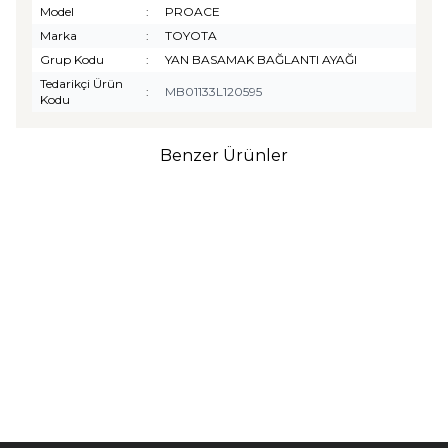
Model
:
PROACE
Marka
:
TOYOTA
Grup Kodu
:
YAN BASAMAK BAĞLANTI AYAĞI
Tedarikçi Ürün
:
MB01133L120595
Kodu
Benzer Ürünler
TURTLE
Turtle Togg T10F
2025-2026 Uyumlu 3D
Havuzlu Bagaj Havuzu
₺
1.299,90