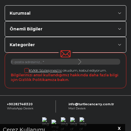
Kurumsal
Önemli Bilgiler
Kategoriler
KVKK Sözleşmesi'ni
okudum, kabul ediyorum.
Bilgilerinizi ansıl kullandığımız hakkında daha fazla bilgi
için Gizlilik Politikamıza bakın.
+902827461320
info@turtlecancarry.com.tr
WhatsApp Destek
Mail Destek
X
Facebook
X
Instagram
Youtube
Linkedin
Çerez Kullanımı