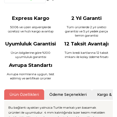
Express Kargo
2 Yıl Garanti
500₺ ve üzeri alışverişlerde
Tüm ürünlerde 2 yıl üretici
ücretsiz ve hızlı kargo avantajı
garantisi ve 5 yıl yedek parça
temin garantisi
Uyumluluk Garantisi
12 Taksit Avantajı
Ürün bilgilerine göre %100
Tüm kredi kartlarına 12 taksit
uyumluluk garantisi
imkanı ile kolay ödeme fırsatı
Avrupa Standartı
Avrupa normlarına uygun, test
edilmiş ve sertifikalı ürünler
Ürün Özellikleri
Ödeme Seçenekleri
Kargo & T
Bu bağlantı ayakları yalnızca Turtle markalı yan basamak
ürünleri ile uyumludur. 4 mm kalınlığında lazer kesim metalden