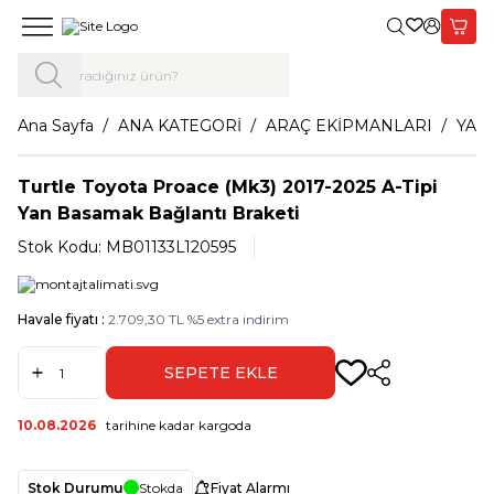
Giriş Yap,
Sepet
Ana Sayfa
ANA KATEGORİ
ARAÇ EKİPMANLARI
YAN
Turtle Toyota Proace (Mk3) 2017-2025 A-Tipi
Yan Basamak Bağlantı Braketi
Stok Kodu:
MB01133L120595
Havale fiyatı :
2.709,30
TL
%
5
extra indirim
SEPETE EKLE
Paylaş
10.08.2026
tarihine kadar kargoda
Stok Durumu
Stokda
Fiyat Alarmı