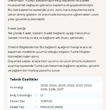
üretilmiştir. Yüzeyi, paslanmaya karşı dayanıklı ve yüksek
mukavemet sağlayan galvaniz kaplama ile güçlendirilmiştir.
Bu özel kaplama sayesinde ürün, zorlu hava koşullarına karşı
üstün direnç gösterir ve aracınızda korozyona uğramadan uzun
yıllar güvenle kullanılabilir.
Paket İçeriği:
Tek yönde 3 adet, toplam 6 adet bağlantı ayağı mevcuttur.
Gerekli montaj civata ve bağlantı seti (kutu içerisinde)
Önemli Bilgilendirme: Bu bağlantı ayağının hangi araca ve
basamak modeline uyumlu olduğu bilgisini Turtle Müşteri
Hizmetleri’nden alınız.
Dayanıklı yapısı, araçla tam uyumu ve uzun ömürlü kullanım
avantajı sayesinde Turtle yan basamak bağlantı ayakları, güvenli
ve sağlam bir montaj çözümü sunar.
Teknik Özellikler
2025, 2024, 2023, 2022, 2021, 2020,
Yıl Aralığı
:
2019, 2018, 2017
Araç Uzunluğu
:
L1
Tavan Tipi
:
TURTLE
Model Tipi
:
PROACE (Mk3)