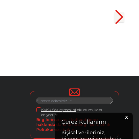
KVKK Sözleşmesi'ni
okudum, kabul
ediyorum.
X
Bilgilerinizi ansıl kullandığımız
Çerez Kullanımı
hakkında daha fazla bilgi için Gizlilik
Politikamıza bakın.
Kişisel verileriniz,
hizmetlerimizin daha iyi