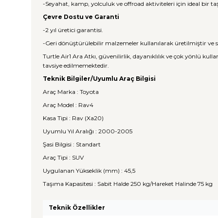
-Seyahat, kamp, yolculuk ve offroad aktiviteleri için ideal bir
Çevre Dostu ve Garanti
-2 yıl üretici garantisi.
-Geri dönüştürülebilir malzemeler kullanılarak üretilmiştir ve sı
Turtle Air1 Ara Atkı, güvenilirlik, dayanıklılık ve çok yönlü ku
tavsiye edilmemektedir.
Teknik Bilgiler/Uyumlu Araç Bilgisi
Araç Marka : Toyota
Araç Model : Rav4
Kasa Tipi : Rav (Xa20)
Uyumlu Yıl Aralığı : 2000-2005
Şasi Bilgisi : Standart
Araç Tipi : SUV
Uygulanan Yükseklik (mm) : 45,5
Taşıma Kapasitesi : Sabit Halde 250 kg/Hareket Halinde 75 kg
Teknik Özellikler