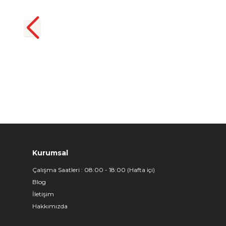
Uyumlu 3D Havuzlu Bagaj
Havuzu
₺
1.299,90
Kurumsal
Çalışma Saatleri : 08:00 - 18:00 (Hafta içi)
Blog
İletişim
Hakkımızda