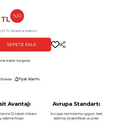
%
30
TL
6,71
TL
%
5
extra indirim
SEPETE EKLE
Paylaş
ine kadar kargoda
Stokda
Fiyat Alarmı
sit Avantajı
Avrupa Standartı
larına 12 taksit imkanı
Avrupa normlarına uygun, test
ay ödeme fırsatı
edilmiş ve sertifikalı ürünler