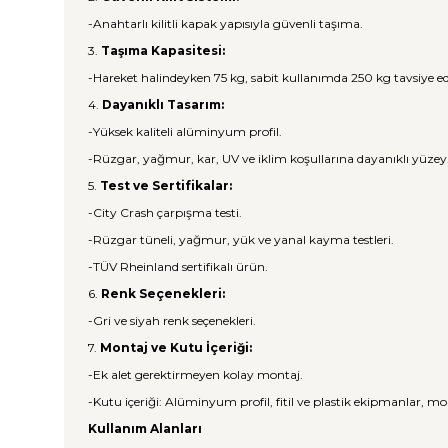
-Anahtarlı kilitli kapak yapısıyla güvenli taşıma.
3.
Taşıma Kapasitesi:
-Hareket halindeyken 75 kg, sabit kullanımda 250 kg tavsiye ed
4.
Dayanıklı Tasarım:
-Yüksek kaliteli alüminyum profil.
-Rüzgar, yağmur, kar, UV ve iklim koşullarına dayanıklı yüzey
5.
Test ve Sertifikalar:
-City Crash çarpışma testi.
-Rüzgar tüneli, yağmur, yük ve yanal kayma testleri.
-TÜV Rheinland sertifikalı ürün.
6.
Renk Seçenekleri:
-Gri ve siyah renk seçenekleri.
7.
Montaj ve Kutu İçeriği:
-Ek alet gerektirmeyen kolay montaj.
-Kutu içeriği: Alüminyum profil, fitil ve plastik ekipmanlar, mo
Kullanım Alanları