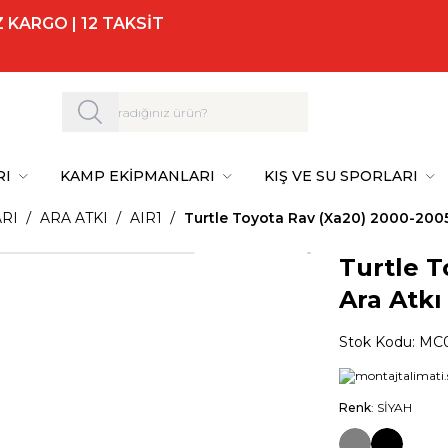
 KARGO | 12 TAKSİT
RI
KAMP EKİPMANLARI
KIŞ VE SU SPORLARI
RI
ARA ATKI
AIR1
Turtle Toyota Rav (Xa20) 2000-2005 
Turtle T
Ara Atkı
Stok Kodu:
MC0
Renk
: SİYAH