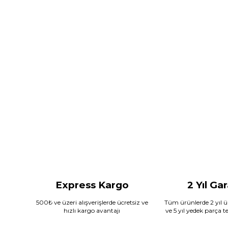
Express Kargo
2 Yıl Ga
500₺ ve üzeri alışverişlerde ücretsiz ve
Tüm ürünlerde 2 yıl ür
hızlı kargo avantajı
ve 5 yıl yedek parça 