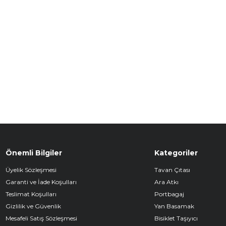
Önemli Bilgiler
Kategoriler
Üyelik Sözleşmesi
Tavan Çıtası
Garanti ve İade Koşulları
Ara Atkı
Teslimat Koşulları
Portbagaj
Gizlilik ve Güvenlik
Yan Basamak
Mesafeli Satış Sözleşmesi
Bisiklet Taşıyıcı