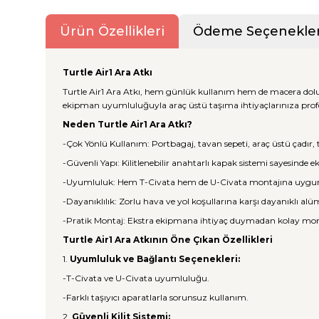
Ürün Özellikleri
Ödeme Seçenekler
Turtle Air1 Ara Atkı
Turtle Air1 Ara Atkı, hem günlük kullanım hem de macera dolu 
ekipman uyumluluğuyla araç üstü taşıma ihtiyaçlarınıza prof
Neden Turtle Air1 Ara Atkı?
-Çok Yönlü Kullanım: Portbagaj, tavan sepeti, araç üstü çadır, te
-Güvenli Yapı: Kilitlenebilir anahtarlı kapak sistemi sayesinde
-Uyumluluk: Hem T-Civata hem de U-Civata montajına uygu
-Dayanıklılık: Zorlu hava ve yol koşullarına karşı dayanıklı a
-Pratik Montaj: Ekstra ekipmana ihtiyaç duymadan kolay mon
Turtle Air1 Ara Atkının Öne Çıkan Özellikleri
1.
Uyumluluk ve Bağlantı Seçenekleri:
-T-Civata ve U-Civata uyumluluğu.
-Farklı taşıyıcı aparatlarla sorunsuz kullanım.
2.
Güvenli Kilit Sistemi: