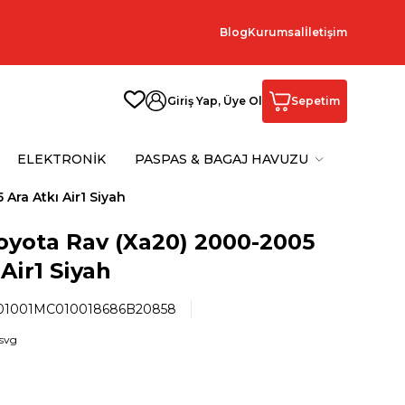
Blog
Kurumsal
İletişim
Giriş Yap, Üye Ol
Sepetim
ELEKTRONİK
PASPAS & BAGAJ HAVUZU
Ara Atkı Air1 Siyah
oyota Rav (Xa20) 2000-2005
 Air1 Siyah
1001MC010018686B20858