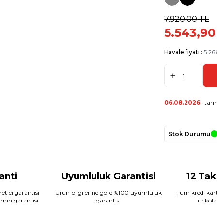
7.920,00
TL
5.543,90
Havale fiyatı :
5.26
06.08.2026
tarih
Stok Durumu
ranti
Uyumluluk Garantisi
12 Tak
etici garantisi
Ürün bilgilerine göre %100 uyumluluk
Tüm kredi kart
temin garantisi
garantisi
ile kol