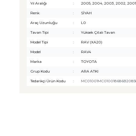
Yıl Aralığı
:
2005, 2004, 2003, 2002, 200
Renk
:
SİYAH
Araç Uzunluğu
:
L0
Tavan Tipi
:
Yüksek Çıtalı Tavan
Model Tipi
:
RAV (XA20)
Model
:
RAV4
Marka
:
TOYOTA
Grup Kodu
:
ARA ATKI
Tedarikçi Ürün Kodu
:
MC01001MC010018686B2085
TURTLE
Turtle Togg T10F 2025-2026