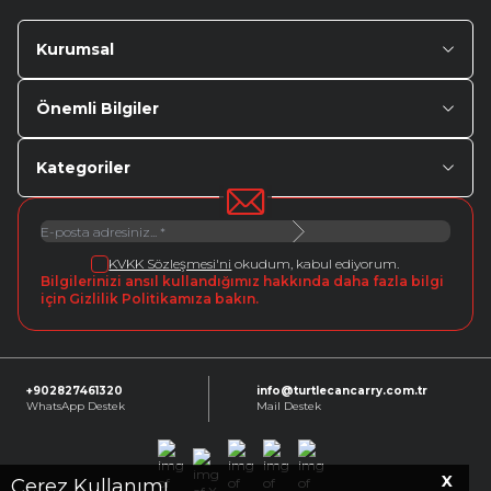
Kurumsal
Önemli Bilgiler
Kategoriler
KVKK Sözleşmesi'ni
okudum, kabul ediyorum.
Bilgilerinizi ansıl kullandığımız hakkında daha fazla bilgi
için Gizlilik Politikamıza bakın.
+902827461320
info@turtlecancarry.com.tr
WhatsApp Destek
Mail Destek
X
Facebook
X
Instagram
Youtube
Linkedin
Çerez Kullanımı