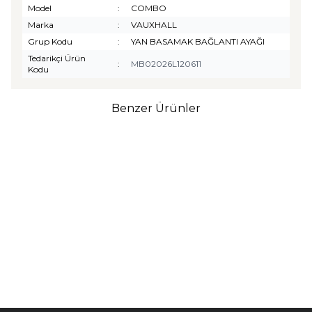
Model
:
COMBO
Marka
:
VAUXHALL
Grup Kodu
:
YAN BASAMAK BAĞLANTI AYAĞI
Tedarikçi Ürün
:
MB02026L120611
Kodu
Benzer Ürünler
TURTLE
Turtle Togg T10F
2025-2026 Uyumlu 3D
Havuzlu Bagaj Havuzu
₺
1.299,90