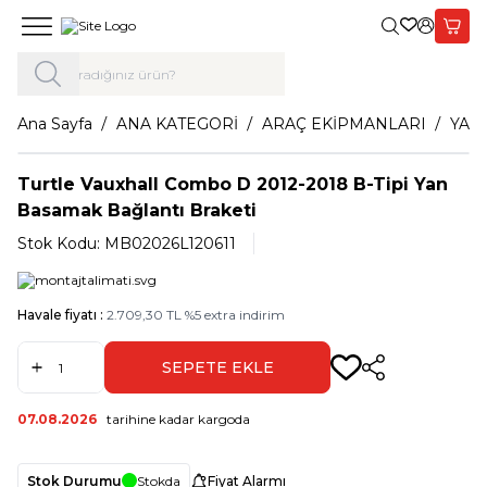
Giriş Yap,
Sepet
Ana Sayfa
ANA KATEGORİ
ARAÇ EKİPMANLARI
YAN
Turtle Vauxhall Combo D 2012-2018 B-Tipi Yan
Basamak Bağlantı Braketi
Stok Kodu:
MB02026L120611
Havale fiyatı :
2.709,30
TL
%
5
extra indirim
SEPETE EKLE
Paylaş
07.08.2026
tarihine kadar kargoda
Stok Durumu
Stokda
Fiyat Alarmı