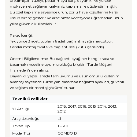
üretilmiştir. Yüzeyi, paslanmaya karşı dayanıklı ve yüksek
mukavemet sağlayan galvaniz kaplama ile güçlendirilmiştir.
Bu özel kaplama sayesinde ürün, zorlu hava koşullarına karşı
üstün direnç gösterir ve aracınızda korozyona uğramadan uzun
yıllar güvenle kullanılabilir.
Paket İçeriği:
Tek yönde 3 adet, toplam 6 adet bağlantı ayağı mevcuttur.
Gerekli montaj civata ve bağlantı seti (kutu içerisinde)
Önemli Bilgilendirme: Bu bağlantı ayağının hangi araca ve
basamak modeline uyumlu olduğu bilgisini Turtle Müşteri
Hizmetleri’nden alınız.
Dayanıklı yapısı, araçla tam uyumu ve uzun ömürlü kullanım
avantajı sayesinde Turtle yan basamak bağlantı ayakları, güvenli
ve sağlam bir montaj çözümü sunar.
Teknik Özellikler
2018, 2017, 2016, 2015, 2014, 2013,
Yıl Aralığı
:
2012
Araç Uzunluğu
:
L1
Tavan Tipi
:
TURTLE
Model Tipi
:
COMBO D