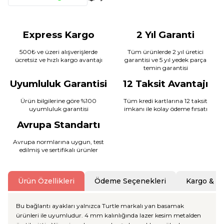
Express Kargo
2 Yıl Garanti
500₺ ve üzeri alışverişlerde
Tüm ürünlerde 2 yıl üretici
ücretsiz ve hızlı kargo avantajı
garantisi ve 5 yıl yedek parça
temin garantisi
Uyumluluk Garantisi
12 Taksit Avantajı
Ürün bilgilerine göre %100
Tüm kredi kartlarına 12 taksit
uyumluluk garantisi
imkanı ile kolay ödeme fırsatı
Avrupa Standartı
Avrupa normlarına uygun, test
edilmiş ve sertifikalı ürünler
Ürün Özellikleri
Ödeme Seçenekleri
Kargo & T
Bu bağlantı ayakları yalnızca Turtle markalı yan basamak
ürünleri ile uyumludur. 4 mm kalınlığında lazer kesim metalden