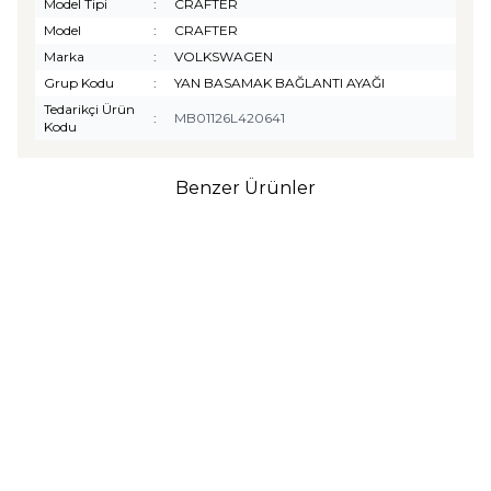
Model Tipi
:
CRAFTER
Model
:
CRAFTER
Marka
:
VOLKSWAGEN
Grup Kodu
:
YAN BASAMAK BAĞLANTI AYAĞI
Tedarikçi Ürün
:
MB01126L420641
Kodu
Benzer Ürünler
TURTLE
Turtle Togg T10F
2025-2026 Uyumlu 3D
Havuzlu Bagaj Havuzu
₺
1.299,90