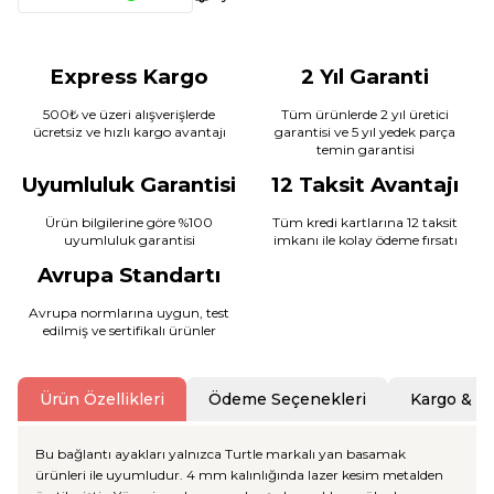
Express Kargo
2 Yıl Garanti
500₺ ve üzeri alışverişlerde
Tüm ürünlerde 2 yıl üretici
ücretsiz ve hızlı kargo avantajı
garantisi ve 5 yıl yedek parça
temin garantisi
Uyumluluk Garantisi
12 Taksit Avantajı
Ürün bilgilerine göre %100
Tüm kredi kartlarına 12 taksit
uyumluluk garantisi
imkanı ile kolay ödeme fırsatı
Avrupa Standartı
Avrupa normlarına uygun, test
edilmiş ve sertifikalı ürünler
Ürün Özellikleri
Ödeme Seçenekleri
Kargo & T
Bu bağlantı ayakları yalnızca Turtle markalı yan basamak
ürünleri ile uyumludur. 4 mm kalınlığında lazer kesim metalden