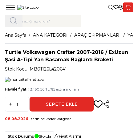
Giriş Yap,
Sepet
Ana Sayfa
ANA KATEGORİ
ARAÇ EKİPMANLARI
YAN
Turtle Volkswagen Crafter 2007-2016 / ExUzun
Şasi A-Tipi Yan Basamak Bağlantı Braketi
Stok Kodu:
MB01126L420641
Havale fiyatı :
3.160,56
TL
%
5
extra indirim
SEPETE EKLE
Paylaş
08.08.2026
tarihine kadar kargoda
Stok Durumu
Stokda
Fiyat Alarmı