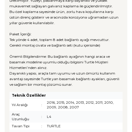
üretilmiştir. Yüzeyi, paslanmaya karşı dayanıklı ve yüksek
mukavemet sağlayan galvaniz kaplama ile güçlendirilmiştir.
Bu özel kaplama sayesinde ürün, zorlu hava koşullarına karşı
üstün direnç gösterir ve aracınızda korozyona uğramadan uzun
yıllar güvenle kullanılabilir.
Paket İçeriği:
Tek yönde 4 adet, toplam 8 adet bağlantı ayağı mevcuttur.
Gerekli montaj civata ve bağlantı seti (kutu içerisinde)
Önemli Bilgilendirme: Bu bağlantı ayağının hangi araca ve
basamak modeline uyumlu olduğu bilgisini Turtle Müşteri
Hizmetleri’nden alınız.
Dayanıklı yapısı, araçla tam uyumu ve uzun ömürlü kullanım
avantajı sayesinde Turtle yan basamak bağlantı ayakları, güvenli
ve sağlam bir montaj çözümü sunar.
Teknik Özellikler
2016, 2015, 2014, 2013, 2012, 2011, 2010,
Yıl Aralığı
:
2009, 2008, 2007
Araç
:
L4
Uzunluğu
Tavan Tipi
:
TURTLE