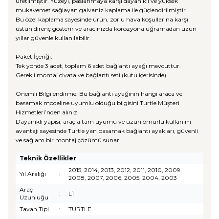
üretilmiştir. Yüzeyi, paslanmaya karşı dayanıklı ve yüksek
mukavemet sağlayan galvaniz kaplama ile güçlendirilmiştir.
Bu özel kaplama sayesinde ürün, zorlu hava koşullarına karşı
üstün direnç gösterir ve aracınızda korozyona uğramadan uzun
yıllar güvenle kullanılabilir.
Paket İçeriği:
Tek yönde 3 adet, toplam 6 adet bağlantı ayağı mevcuttur.
Gerekli montaj civata ve bağlantı seti (kutu içerisinde)
Önemli Bilgilendirme: Bu bağlantı ayağının hangi araca ve
basamak modeline uyumlu olduğu bilgisini Turtle Müşteri
Hizmetleri’nden alınız.
Dayanıklı yapısı, araçla tam uyumu ve uzun ömürlü kullanım
avantajı sayesinde Turtle yan basamak bağlantı ayakları, güvenli
ve sağlam bir montaj çözümü sunar.
Teknik Özellikler
2015, 2014, 2013, 2012, 2011, 2010, 2009,
Yıl Aralığı
:
2008, 2007, 2006, 2005, 2004, 2003
Araç
:
L1
Uzunluğu
Tavan Tipi
:
TURTLE