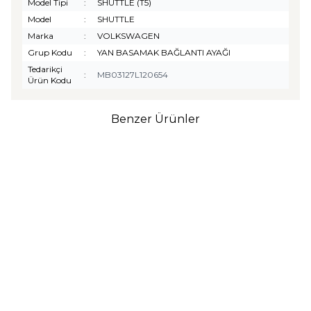
Model Tipi
:
SHUTTLE (T5)
Model
:
SHUTTLE
Marka
:
VOLKSWAGEN
Grup Kodu
:
YAN BASAMAK BAĞLANTI AYAĞI
Tedarikçi
:
MB03127L120654
Ürün Kodu
Benzer Ürünler
TURTLE
Turtle Togg T10F
2025-2026 Uyumlu 3D
Havuzlu Bagaj Havuzu
₺
1.299,90