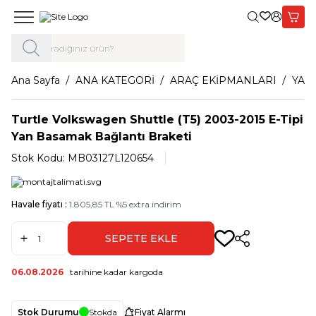
Giriş Yap,
Sepet
Ana Sayfa
ANA KATEGORİ
ARAÇ EKİPMANLARI
YAN
Turtle Volkswagen Shuttle (T5) 2003-2015 E-Tipi
Yan Basamak Bağlantı Braketi
Stok Kodu:
MB03127L120654
Havale fiyatı :
1.805,85
TL
%
5
extra indirim
SEPETE EKLE
Paylaş
06.08.2026
tarihine kadar kargoda
Stok Durumu
Stokda
Fiyat Alarmı