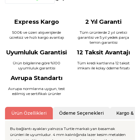
Express Kargo
2 Yıl Garanti
500₺ ve üzeri alışverişlerde
Tüm ürünlerde 2 yıl üretici
ücretsiz ve hızlı kargo avantajı
garantisi ve 5 yıl yedek parça
temin garantisi
Uyumluluk Garantisi
12 Taksit Avantajı
Ürün bilgilerine göre %100
Tüm kredi kartlarına 12 taksit
uyumluluk garantisi
imkanı ile kolay ödeme fırsatı
Avrupa Standartı
Avrupa normlarına uygun, test
edilmiş ve sertifikalı ürünler
Ürün Özellikleri
Ödeme Seçenekleri
Kargo & T
Bu bağlantı ayakları yalnızca Turtle markalı yan basamak
ürünleri ile uyumludur. 4 mm kalınlığında lazer kesim metalden