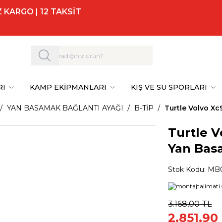
 KARGO | 12 TAKSİT
RI
KAMP EKİPMANLARI
KIŞ VE SU SPORLARI
YAN BASAMAK BAĞLANTI AYAĞI
B-TİP
Turtle Volvo Xc
Turtle V
Yan Bas
Stok Kodu:
MB0
3.168,00
TL
2.851,90