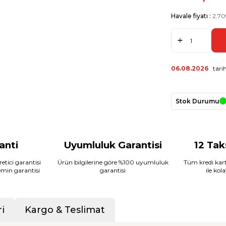
Havale fiyatı :
2.70
06.08.2026
tarih
Stok Durumu
ranti
Uyumluluk Garantisi
12 Tak
etici garantisi
Ürün bilgilerine göre %100 uyumluluk
Tüm kredi kart
temin garantisi
garantisi
ile kol
i
Kargo & Teslimat