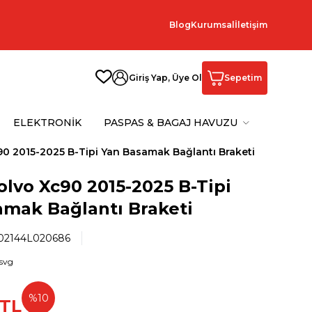
Blog
Kurumsal
İletişim
Giriş Yap, Üye Ol
Sepetim
ELEKTRONİK
PASPAS & BAGAJ HAVUZU
90 2015-2025 B-Tipi Yan Basamak Bağlantı Braketi
olvo Xc90 2015-2025 B-Tipi
amak Bağlantı Braketi
2144L020686
%
10
TL