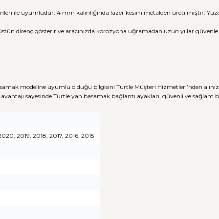
nleri ile uyumludur. 4 mm kalınlığında lazer kesim metalden üretilmiştir. Y
üstün direnç gösterir ve aracınızda korozyona uğramadan uzun yıllar güvenle ku
samak modeline uyumlu olduğu bilgisini Turtle Müşteri Hizmetleri’nden alınız
avantajı sayesinde Turtle yan basamak bağlantı ayakları, güvenli ve sağlam
020, 2019, 2018, 2017, 2016, 2015