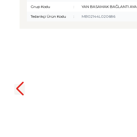
Grup Kodu
:
YAN BASAMAK BAĞLANTI AYA
Tedarikçi Ürün Kodu
:
MB02144L020686
TURTLE
Turtle Togg T10F 2025-2026
Uyumlu 3D Havuzlu Bagaj
Havuzu
₺
1.299,90