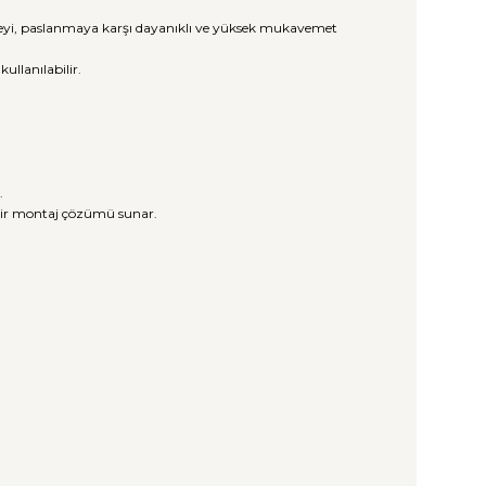
üzeyi, paslanmaya karşı dayanıklı ve yüksek mukavemet
llanılabilir.
.
 bir montaj çözümü sunar.