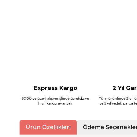
Express Kargo
2 Yıl Ga
500₺ ve üzeri alışverişlerde ücretsiz ve
Tüm ürünlerde 2 yıl ür
hızlı kargo avantajı
ve 5 yıl yedek parça 
Ürün Özellikleri
Ödeme Seçenekler