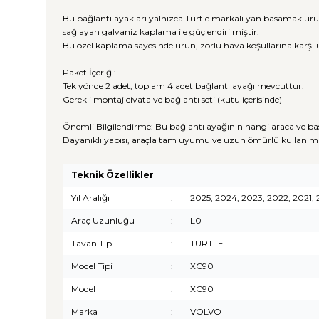
Bu bağlantı ayakları yalnızca Turtle markalı yan basamak ürü
sağlayan galvaniz kaplama ile güçlendirilmiştir.
Bu özel kaplama sayesinde ürün, zorlu hava koşullarına karşı 
Paket İçeriği:
Tek yönde 2 adet, toplam 4 adet bağlantı ayağı mevcuttur.
Gerekli montaj civata ve bağlantı seti (kutu içerisinde)
Önemli Bilgilendirme: Bu bağlantı ayağının hangi araca ve ba
Dayanıklı yapısı, araçla tam uyumu ve uzun ömürlü kullanım 
Teknik Özellikler
Yıl Aralığı
:
2025, 2024, 2023, 2022, 2021, 2
Araç Uzunluğu
:
L0
Tavan Tipi
:
TURTLE
Model Tipi
:
XC90
Model
:
XC90
Marka
:
VOLVO