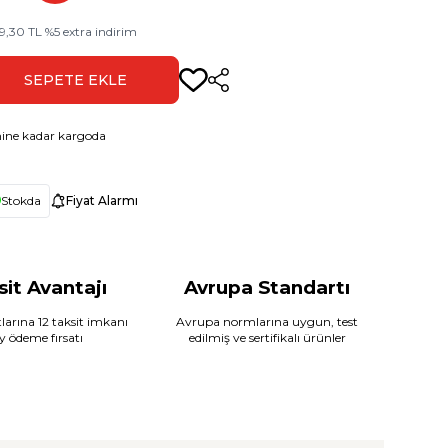
9,30
TL
%
5
extra indirim
SEPETE EKLE
Paylaş
ine kadar kargoda
Stokda
Fiyat Alarmı
sit Avantajı
Avrupa Standartı
larına 12 taksit imkanı
Avrupa normlarına uygun, test
ay ödeme fırsatı
edilmiş ve sertifikalı ürünler