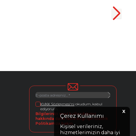
KVKK Sözleşmesi'ni
okudum, kabul
ediyorum.
X
Bilgilerinizi ansıl kullandığımız
Çerez Kullanımı
hakkında daha fazla bilgi için Gizlilik
Politikamıza bakın.
Kişisel verileriniz,
hizmetlerimizin daha iyi