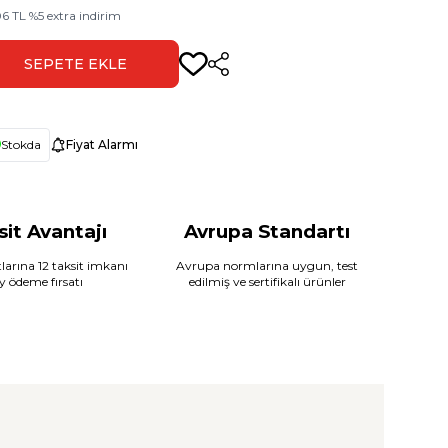
06
TL
%
5
extra indirim
SEPETE EKLE
Paylaş
Stokda
Fiyat Alarmı
sit Avantajı
Avrupa Standartı
larına 12 taksit imkanı
Avrupa normlarına uygun, test
ay ödeme fırsatı
edilmiş ve sertifikalı ürünler