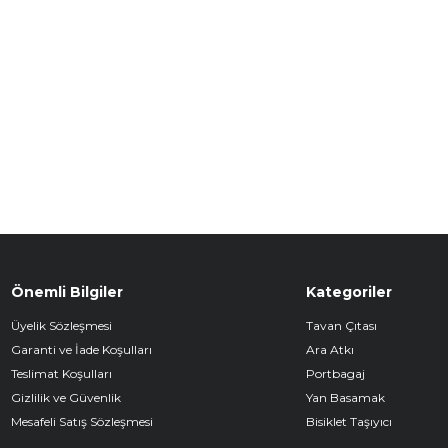
Önemli Bilgiler
Kategoriler
Üyelik Sözleşmesi
Tavan Çıtası
Garanti ve İade Koşulları
Ara Atkı
Teslimat Koşulları
Portbagaj
Gizlilik ve Güvenlik
Yan Basamak
Mesafeli Satış Sözleşmesi
Bisiklet Taşıyıcı