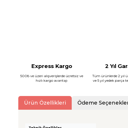
Express Kargo
2 Yıl Ga
500₺ ve üzeri alışverişlerde ücretsiz ve
Tüm ürünlerde 2 yıl ür
hızlı kargo avantajı
ve 5 yıl yedek parça 
Ürün Özellikleri
Ödeme Seçenekler
Teknik Özellikler