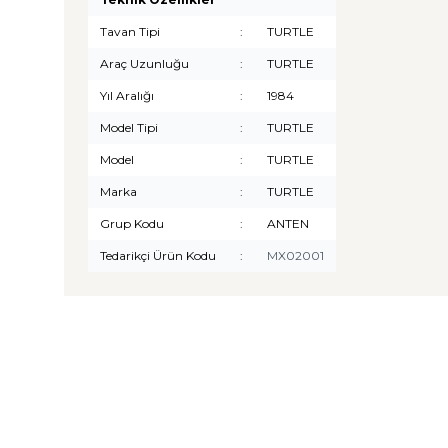
Tavan Tipi
:
TURTLE
Araç Uzunluğu
:
TURTLE
Yıl Aralığı
:
1984
Model Tipi
:
TURTLE
Model
:
TURTLE
Marka
:
TURTLE
Grup Kodu
:
ANTEN
Tedarikçi Ürün Kodu
:
MX02001
TURTLE
Turtle Togg T10F 2025-2026
Uyumlu 3D Havuzlu Bagaj