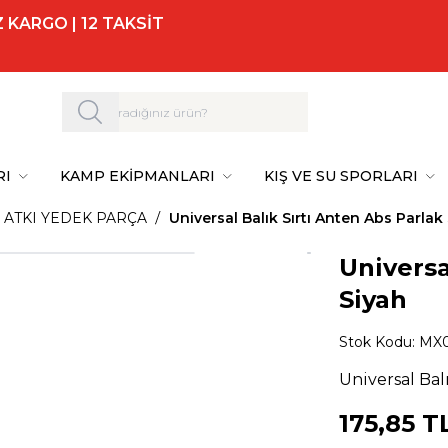
 KARGO | 12 TAKSİT
RI
KAMP EKİPMANLARI
KIŞ VE SU SPORLARI
 ATKI YEDEK PARÇA
Universal Balık Sırtı Anten Abs Parlak
Universa
Siyah
Stok Kodu:
MX
Universal Bal
175,85
T