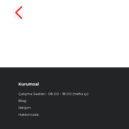
Havuzu
₺
1.299,90
Kurumsal
Çalışma Saatleri : 08:00 - 18:00 (Hafta içi)
Blog
İletişim
Hakkımızda