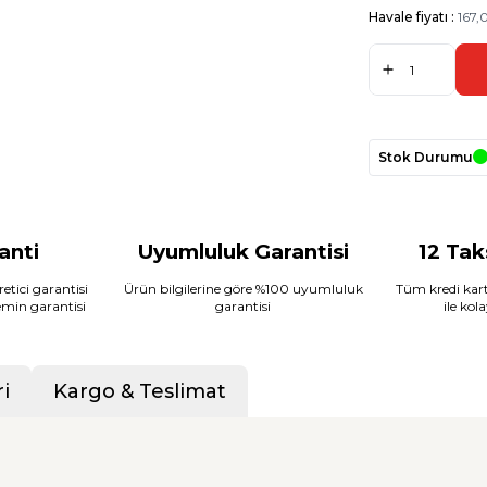
Havale fiyatı :
167,
Stok Durumu
ranti
Uyumluluk Garantisi
12 Tak
etici garantisi
Ürün bilgilerine göre %100 uyumluluk
Tüm kredi kart
temin garantisi
garantisi
ile kol
i
Kargo & Teslimat