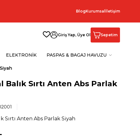
Blog
Kurumsal
İletişim
Giriş Yap, Üye Ol
Sepetim
ELEKTRONİK
PASPAS & BAGAJ HAVUZU
 Siyah
l Balık Sırtı Anten Abs Parlak
02001
ık Sırtı Anten Abs Parlak Siyah
L